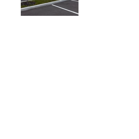
info@samglafreniere.com
819-692-1735
© SAM G LAFRENIERE 2023